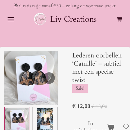
🎁 Gratis tasje vanaf €30 – zolang de voorraad strekt.
Ga
direct
Liv Creations
naar
de
hoofdinhoud
Lederen oorbellen
‘Camille’ – subtiel
met een speelse
twist
Sale!
€ 12,00
€ 18,00
In