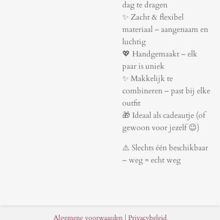
dag te dragen
✨ Zacht & flexibel
materiaal – aangenaam en
luchtig
💖 Handgemaakt – elk
paar is uniek
✨ Makkelijk te
combineren – past bij elke
outfit
🎁 Ideaal als cadeautje (of
gewoon voor jezelf 😉)
⚠️ Slechts één beschikbaar
– weg = echt weg
Algemene voorwaarden
|
Privacybeleid